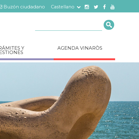
Buzón ciudadano
Castellano
Cerca
RÁMITES Y
AGENDA VINARÒS
ESTIONES