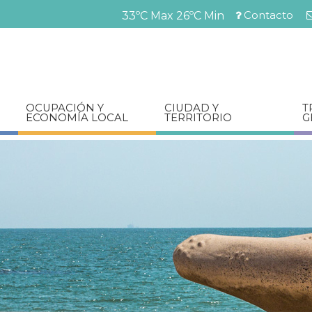
Pasar
Contacto
33ºC Max
26ºC Min
al
Menú
contenido
barra
principal
superior
OCUPACIÓN Y
CIUDAD Y
T
ECONOMÍA LOCAL
TERRITORIO
G