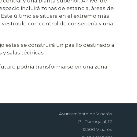
 central y una planta superior. A nivel de
 espacio incluirá zonas de estancia, áreas de
. Este último se situará en el extremo más
 vestíbulo con control de conserjería y una
ajo estas se construirá un pasillo destinado a
 y salas técnicas.
l futuro podría transformarse en una zona
Ayuntamiento de Vinaròs
Pl. Parroquial, 12
12500 Vinaròs