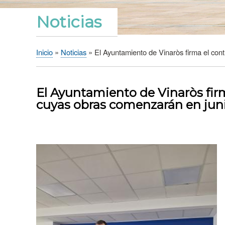
Noticias
Inicio
Noticias
El Ayuntamiento de Vinaròs firma el cont
Sobrescribir
enlaces
de
El Ayuntamiento de Vinaròs firm
ayuda
cuyas obras comenzarán en jun
a
la
navegación