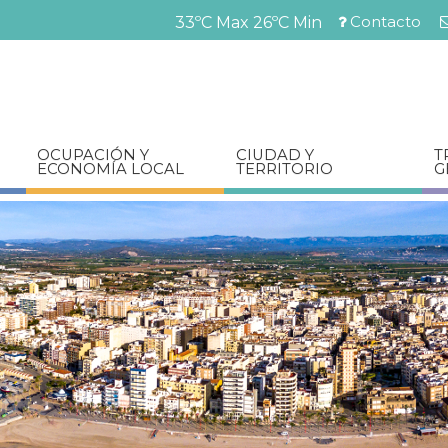
Pasar
Contacto
33ºC Max
26ºC Min
al
Menú
contenido
barra
principal
superior
OCUPACIÓN Y
CIUDAD Y
T
ECONOMÍA LOCAL
TERRITORIO
G