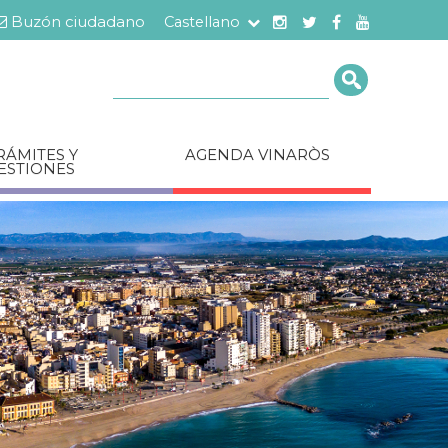
Buzón ciudadano
Castellano
Cerca
RÁMITES Y
AGENDA VINARÒS
ESTIONES