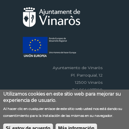
Ayuntamiento de Vinaròs
Pl. Parroquial, 12
12500 Vinaròs
Tel. 964407700
Utilizamos cookies en este sitio web para mejorar su
experiencia de usuario.
Menú
Al hacer clic en cualquier enlace de este sitio web usted nos está dando su
Contacto
Aviso legal
Mapa web
consentimiento para la instalación de las mismas en su navegador.
al
Accessibilitat
Política de privacidad
RSS
pie
EDUSI
Sí, estoy de acuerdo
Más información