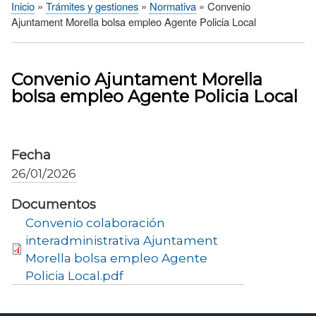
Inicio
Trámites y gestiones
Normativa
Convenio
Sobrescribir
Ajuntament Morella bolsa empleo Agente Policia Local
enlaces
de
ayuda
Convenio Ajuntament Morella
a
bolsa empleo Agente Policia Local
la
navegación
Fecha
26/01/2026
Documentos
Convenio colaboración
interadministrativa Ajuntament
Morella bolsa empleo Agente
Policia Local.pdf