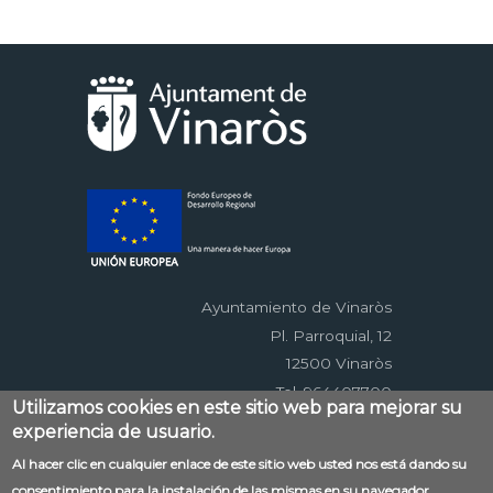
Ayuntamiento de Vinaròs
Pl. Parroquial, 12
12500 Vinaròs
Tel. 964407700
Utilizamos cookies en este sitio web para mejorar su
experiencia de usuario.
Menú
Al hacer clic en cualquier enlace de este sitio web usted nos está dando su
Contacto
Aviso legal
Mapa web
consentimiento para la instalación de las mismas en su navegador.