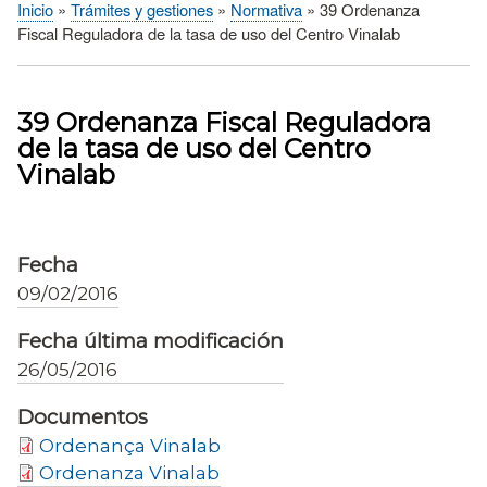
Inicio
Trámites y gestiones
Normativa
39 Ordenanza
Sobrescribir
Fiscal Reguladora de la tasa de uso del Centro Vinalab
enlaces
de
ayuda
39 Ordenanza Fiscal Reguladora
a
de la tasa de uso del Centro
la
Vinalab
navegación
Fecha
09/02/2016
Fecha última modificación
26/05/2016
Documentos
Ordenança Vinalab
Ordenanza Vinalab