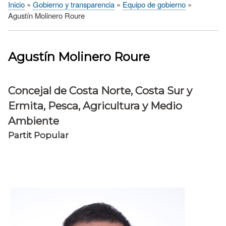
Inicio
Gobierno y transparencia
Equipo de gobierno
Sobrescribir
Agustín Molinero Roure
enlaces
de
ayuda
Agustín Molinero Roure
a
la
navegación
Concejal de Costa Norte, Costa Sur y
Ermita, Pesca, Agricultura y Medio
Ambiente
Partit Popular