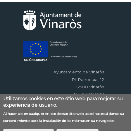
Ayuntamiento de Vinaròs
Pl. Parroquial, 12
12500 Vinaròs
Tel. 964407700
Utilizamos cookies en este sitio web para mejorar su
experiencia de usuario.
Menú
Al hacer clic en cualquier enlace de este sitio web usted nos está dando su
Contacto
Aviso legal
Mapa web
consentimiento para la instalación de las mismas en su navegador.
al
Accessibilitat
Política de privacidad
RSS
pie
EDUSI