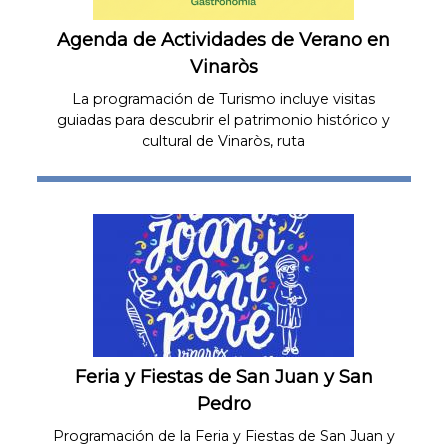
La programación de Turismo incluye visitas
Agenda de Actividades de Verano en
guiadas para descubrir el patrimonio histórico y
Vinaròs
cultural de Vinaròs, ruta
La programación de Turismo incluye visitas
Quan:
01/07/2026
-
15/09/2026
guiadas para descubrir el patrimonio histórico y
cultural de Vinaròs, ruta
azul
Feria y Fiestas de San Juan y San
Pedro
Programación de la Feria y Fiestas de San Juan y
Feria y Fiestas de San Juan y San
San Pedro
Pedro
Quan:
19/06/2026
-
29/06/2026
Programación de la Feria y Fiestas de San Juan y