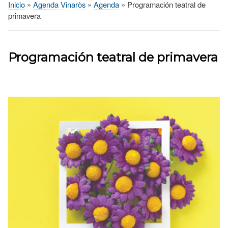
Inicio
Agenda Vinaròs
Agenda
Programación teatral de
Sobrescribir
primavera
enlaces
de
ayuda
Programación teatral de primavera
a
la
navegación