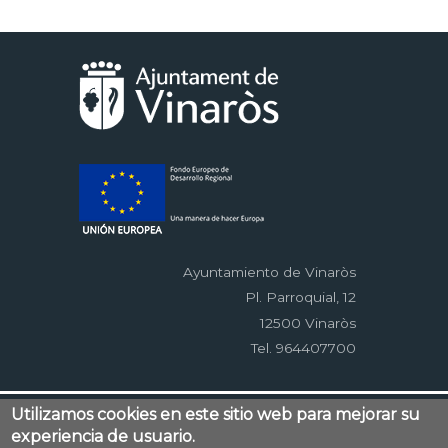
Ayuntamiento de Vinaròs
Pl. Parroquial, 12
12500 Vinaròs
Tel. 964407700
Menú
Utilizamos cookies en este sitio web para mejorar su
Contacto
Aviso legal
Mapa web
experiencia de usuario.
al
Accessibilitat
Política de privacidad
RSS