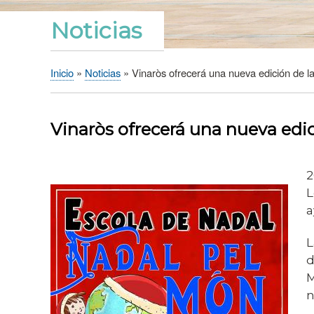
Noticias
Inicio
Noticias
Vinaròs ofrecerá una nueva edición de l
Sobrescribir
enlaces
de
Vinaròs ofrecerá una nueva edic
ayuda
a
la
2
navegación
L
a
L
d
M
n