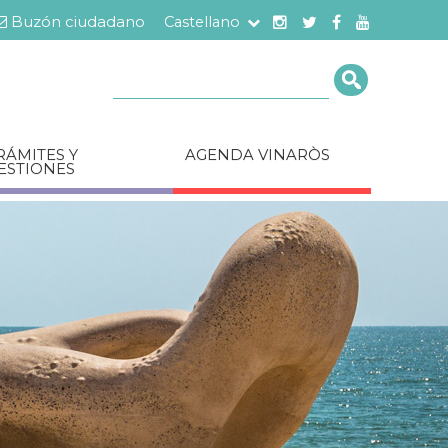
Buzón ciudadano
Castellano
Cerca
RÁMITES Y
AGENDA VINARÒS
ESTIONES