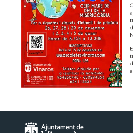
G
a
t
d
N
E
t
d
a