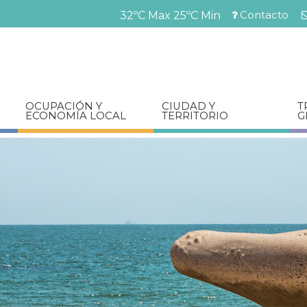
Pasar
Contacto
32ºC Max
25ºC Min
al
Menú
contenido
barra
principal
superior
OCUPACIÓN Y
CIUDAD Y
T
ECONOMÍA LOCAL
TERRITORIO
G