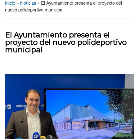
Inicio
Noticias
El Ayuntamiento presenta el proyecto del
Sobrescribir
nuevo polideportivo municipal
enlaces
de
ayuda
El Ayuntamiento presenta el
a
proyecto del nuevo polideportivo
la
municipal
navegación