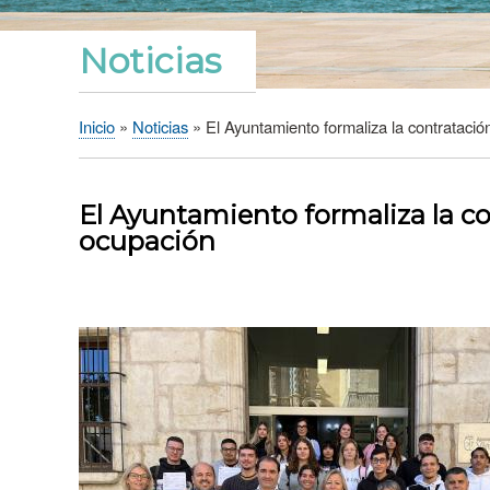
Noticias
Inicio
Noticias
El Ayuntamiento formaliza la contratació
Sobrescribir
enlaces
de
El Ayuntamiento formaliza la co
ayuda
ocupación
a
la
navegación