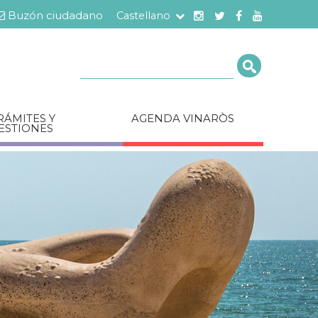
Buzón ciudadano
Castellano
Cerca
RÁMITES Y
AGENDA VINARÒS
ESTIONES