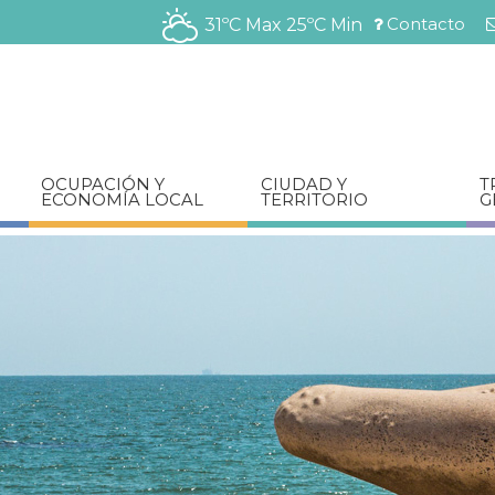
Pasar
Contacto
31ºC Max
25ºC Min
al
Menú
contenido
barra
principal
superior
OCUPACIÓN Y
CIUDAD Y
T
ECONOMÍA LOCAL
TERRITORIO
G