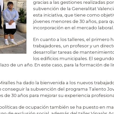
gracias a las gestiones realizadas 
subvención de la Generalitat Valen
esta iniciativa, que tiene como objet
jóvenes menores de 30 años, para q
incorporación en el mercado laboral.
En cuanto a los talleres, el primero 
trabajadores, un profesor y un direc
desarrollar tareas de mantenimiento 
los edificios municipales. El segundo
plazo de un año. En este caso, para la formación de
 Miralles ha dado la bienvenida a los nuevos trabajad
conseguir la subvención del programa Talento Jove
s de 30 años para mejorar su experiencia profesiona
políticas de ocupación también se ha puesto en marc
sgo de exclusión social, además del taller Vinaròs 