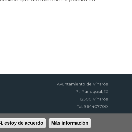
Ayuntamiento de Vinaròs
Pl. Parroquial, 12
12500 Vinaròs
Tel. 964407700
í, estoy de acuerdo
Más información
idad
RSS
EDUSI