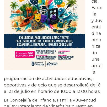
cia,
Fami
lia
y
Juv
entu
d ha
orga
niza
do
una
ampl
ia
programación de actividades educativas,
deportivas y de ocio que se desarrollará del 6
al 31 de julio en horario de 10:00 a 13:00 horas
La Concejalía de
Infancia, Familia y
Juventud
del Ayuntamiento de Vinaròs ha puesto en