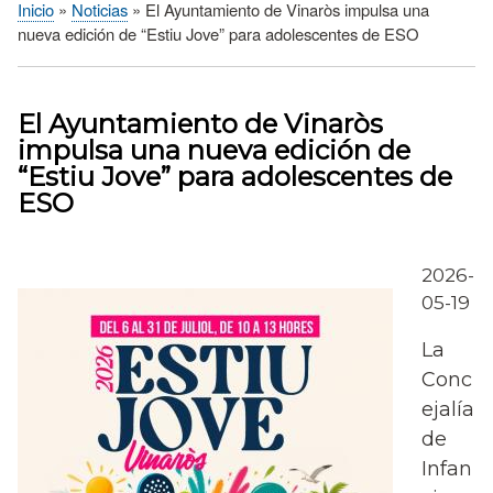
Inicio
Noticias
El Ayuntamiento de Vinaròs impulsa una
Sobrescribir
nueva edición de “Estiu Jove” para adolescentes de ESO
enlaces
de
ayuda
El Ayuntamiento de Vinaròs
a
impulsa una nueva edición de
la
“Estiu Jove” para adolescentes de
navegación
ESO
2026-
05-19
La
Conc
ejalía
de
Infan