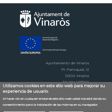
Ayuntamiento de Vinaròs
Pl. Parroquial, 12
12500 Vinaròs
Tel. 964407700
Utilizamos cookies en este sitio web para mejorar su
experiencia de usuario.
Menú
Al hacer clic en cualquier enlace de este sitio web usted nos está dando su
Contacto
Aviso legal
Mapa web
consentimiento para la instalación de las mismas en su navegador.
al
Accessibilitat
Política de privacidad
RSS