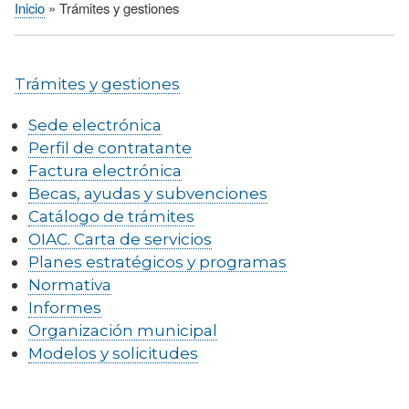
Inicio
Trámites y gestiones
Sobrescribir
enlaces
de
Trámites y gestiones
ayuda
a
Sede electrónica
la
Perfil de contratante
navegación
Factura electrónica
Becas, ayudas y subvenciones
Catálogo de trámites
OIAC. Carta de servicios
Planes estratégicos y programas
Normativa
Informes
Organización municipal
Modelos y solicitudes