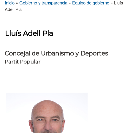
Inicio
Gobierno y transparencia
Equipo de gobierno
Lluís
Sobrescribir
Adell Pla
enlaces
de
ayuda
Lluís Adell Pla
a
la
navegación
Concejal de Urbanismo y Deportes
Partit Popular