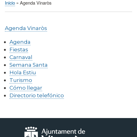
Inicio
Agenda Vinaròs
Sobrescribir
enlaces
de
Agenda Vinaròs
ayuda
a
Agenda
la
Fiestas
navegación
Carnaval
Semana Santa
Hola Estiu
Turismo
Cómo llegar
Directorio telefónico