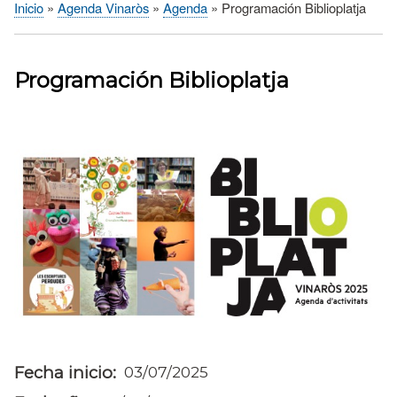
Inicio
Agenda Vinaròs
Agenda
Programación Biblioplatja
Sobrescribir
enlaces
de
Programación Biblioplatja
ayuda
a
la
navegación
Fecha inicio
03/07/2025