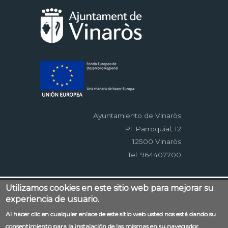
Ayuntamiento de Vinaròs
Pl. Parroquial, 12
12500 Vinaròs
Tel. 964407700
Utilizamos cookies en este sitio web para mejorar su
Menú
Contacto
Aviso legal
Mapa web
experiencia de usuario.
al
Accessibilitat
Política de privacidad
RSS
Al hacer clic en cualquier enlace de este sitio web usted nos está dando su
pie
EDUSI
consentimiento para la instalación de las mismas en su navegador.