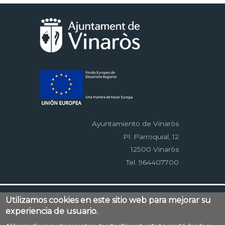
Ayuntamiento de Vinaròs
Pl. Parroquial, 12
12500 Vinaròs
Tel. 964407700
Menú
Contacto
Aviso legal
Mapa web
Utilizamos cookies en este sitio web para mejorar su
al
experiencia de usuario.
Accessibilitat
Política de privacidad
RSS
pie
EDUSI