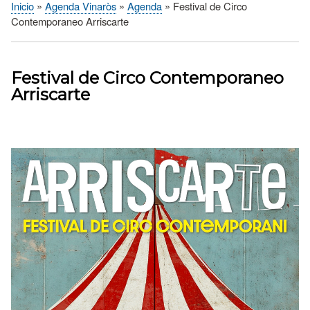
Inicio
Agenda Vinaròs
Agenda
Festival de Circo
Sobrescribir
Contemporaneo Arriscarte
enlaces
de
ayuda
Festival de Circo Contemporaneo
a
Arriscarte
la
navegación