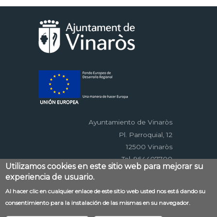
Ayuntamiento de Vinaròs
Pl. Parroquial, 12
12500 Vinaròs
Tel. 964407700
Utilizamos cookies en este sitio web para mejorar su
experiencia de usuario.
Menú
Al hacer clic en cualquier enlace de este sitio web usted nos está dando su
Contacto
Aviso legal
Mapa web
consentimiento para la instalación de las mismas en su navegador.
al
Accessibilitat
Política de privacidad
RSS