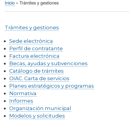
Inicio
Trámites y gestiones
Sobrescribir
enlaces
de
Trámites y gestiones
ayuda
a
Sede electrónica
la
Perfil de contratante
navegación
Factura electrónica
Becas, ayudas y subvenciones
Catálogo de trámites
OIAC. Carta de servicios
Planes estratégicos y programas
Normativa
Informes
Organización municipal
Modelos y solicitudes