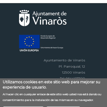
Ayuntamiento de Vinaròs
Pl. Parroquial, 12
12500 Vinaròs
Tel. 964407700
Utilizamos cookies en este sitio web para mejorar su
experiencia de usuario.
Menú
Al hacer clic en cualquier enlace de este sitio web usted nos está dando su
Contacto
Aviso legal
Mapa web
consentimiento para la instalación de las mismas en su navegador.
al
Accessibilitat
Política de privacidad
RSS