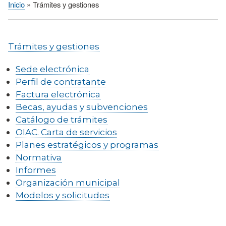
Inicio
Trámites y gestiones
Sobrescribir
enlaces
de
Trámites y gestiones
ayuda
a
Sede electrónica
la
Perfil de contratante
navegación
Factura electrónica
Becas, ayudas y subvenciones
Catálogo de trámites
OIAC. Carta de servicios
Planes estratégicos y programas
Normativa
Informes
Organización municipal
Modelos y solicitudes