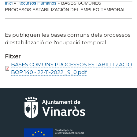
Inici
Recursos Humanos
BASES COMUNES
Fil
PROCESOS ESTABILIZACIÓN DEL EMPLEO TEMPORAL
d'Ariadna
Es publiquen les bases comuns dels processos
d'estabilització de l'ocupació temporal
Fitxer
BASES COMUNS PROCESSOS ESTABILITZACIÓ
BOP 140 - 22-11-2022 _9_0.pdf