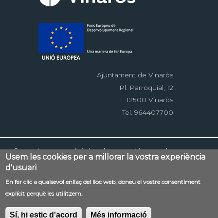
Ajuntament de Vinaròs
Pl. Parroquial, 12
12500 Vinaròs
Tel. 964407700
Menú
Contacte
Avís legal
Mapa web
Usem les cookies per a millorar la vostra experiència
al
Accessibilitat
Política de privacitat
RSS
d'usuari
pie
EDUSI
En fer clic a qualsevol enllaç del lloc web, doneu el vostre consentiment
explícit perquè les utilitzem.
Sí, hi estic d'acord
Més informació