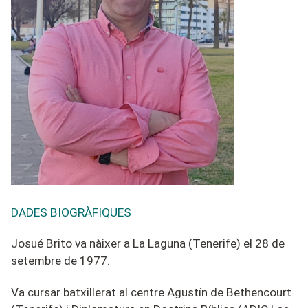
DADES BIOGRÀFIQUES
Josué Brito va nàixer a La Laguna (Tenerife) el
2
8
d
e
setembre
de 19
77
.
Va cursar batxillerat al
centr
e
Agustín de Bethencourt