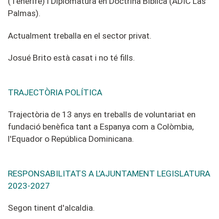
(Tenerife)
i
Diplomatura en Doctrina Bíblica (ADIC Las
Palmas).
A
ctualment tr
eballa
en e
l sector priva
t
.
Josué Brito està casat i no té fills.
TRAJECTÒRIA POLÍTICA
Trajectòria de 13 anys en treballs de voluntariat en
fundació benèfica tant a Espanya com a Colòmbia,
l'Equador o República Dominicana.
RESPONSABILITATS A L’AJUNTAMENT LEGISLATURA
2023-2027
Segon tinent d'alcaldia.