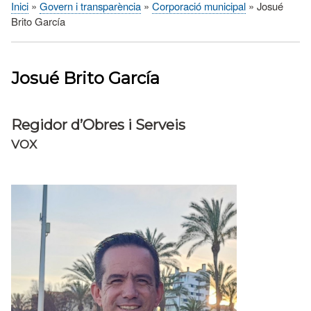
Inici
Govern i transparència
Corporació municipal
Josué
Fil
Brito García
d'Ariadna
Josué Brito García
Regidor d’Obres i Serveis
VOX