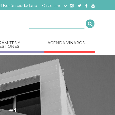
Buzón ciudadano
Castellano
Cerca
RÁMITES Y
AGENDA VINARÒS
ESTIONES