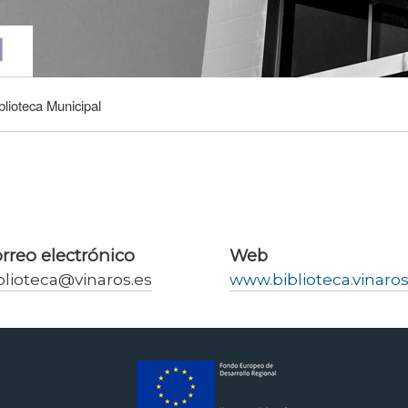
l
blioteca Municipal
rreo electrónico
Web
blioteca@vinaros.es
www.biblioteca.vinaros