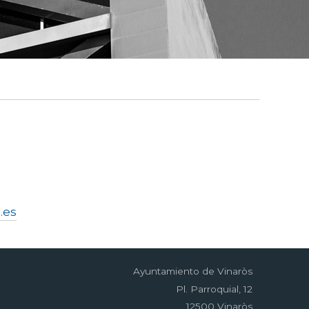
.es
Ayuntamiento de Vinaròs
Pl. Parroquial, 12
12500 Vinaròs