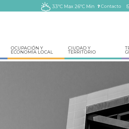
Pasar
Contacto
33ºC Max
26ºC Min
al
Menú
contenido
barra
principal
superior
OCUPACIÓN Y
CIUDAD Y
T
ECONOMÍA LOCAL
TERRITORIO
G