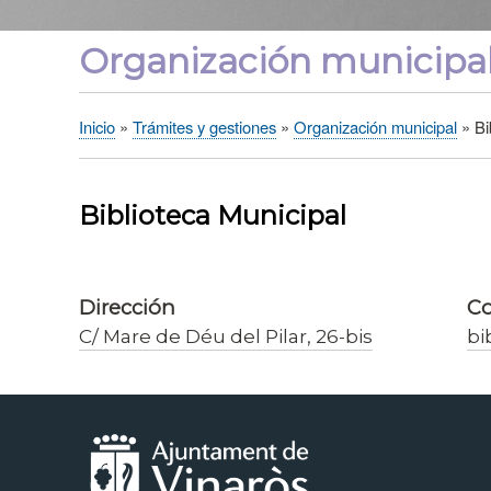
Organización municipa
Inicio
Trámites y gestiones
Organización municipal
Bi
Sobrescribir
enlaces
de
Biblioteca Municipal
ayuda
a
la
Dirección
Co
navegación
C/ Mare de Déu del Pilar, 26-bis
bi