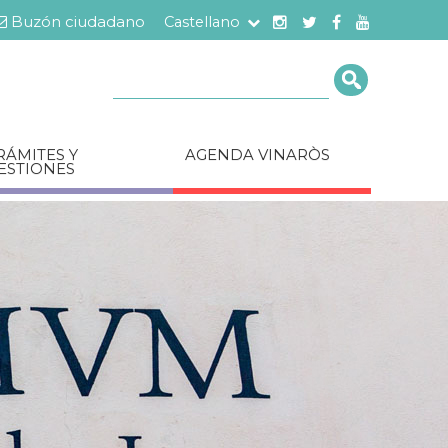
Buzón ciudadano
Castellano
Cerca
RÁMITES Y
AGENDA VINARÒS
ESTIONES