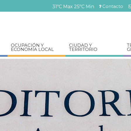
Pasar
Contacto
31ºC Max
25ºC Min
al
Menú
contenido
barra
principal
superior
OCUPACIÓN Y
CIUDAD Y
T
ECONOMÍA LOCAL
TERRITORIO
G