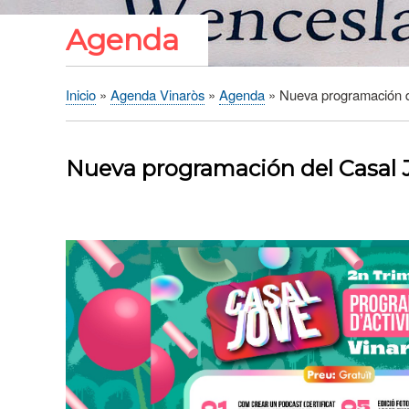
Agenda
Inicio
Agenda Vinaròs
Agenda
Nueva programación d
Sobrescribir
enlaces
de
Nueva programación del Casal 
ayuda
a
la
navegación