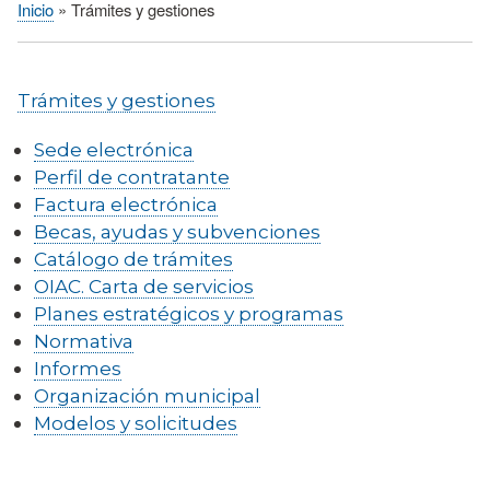
Inicio
Trámites y gestiones
Sobrescribir
enlaces
de
Trámites y gestiones
ayuda
a
Sede electrónica
la
Perfil de contratante
navegación
Factura electrónica
Becas, ayudas y subvenciones
Catálogo de trámites
OIAC. Carta de servicios
Planes estratégicos y programas
Normativa
Informes
Organización municipal
Modelos y solicitudes