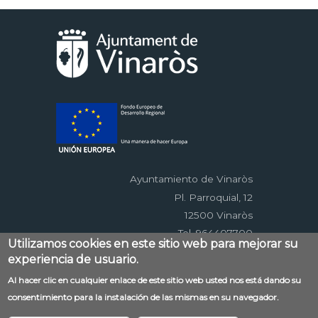
Ayuntamiento de Vinaròs
Pl. Parroquial, 12
12500 Vinaròs
Tel. 964407700
Utilizamos cookies en este sitio web para mejorar su
experiencia de usuario.
Menú
Al hacer clic en cualquier enlace de este sitio web usted nos está dando su
Contacto
Aviso legal
Mapa web
consentimiento para la instalación de las mismas en su navegador.
al
Accessibilitat
Política de privacidad
RSS