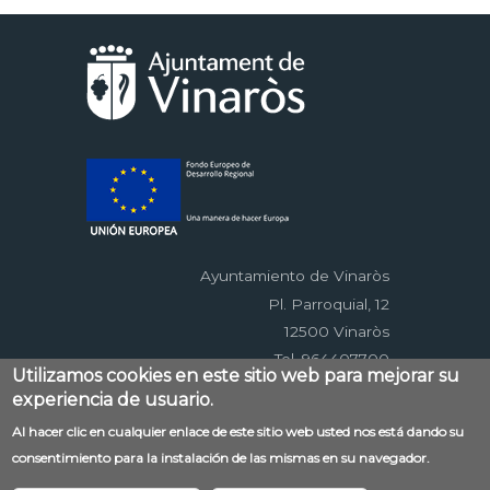
Ayuntamiento de Vinaròs
Pl. Parroquial, 12
12500 Vinaròs
Tel. 964407700
Utilizamos cookies en este sitio web para mejorar su
experiencia de usuario.
Menú
Al hacer clic en cualquier enlace de este sitio web usted nos está dando su
Contacto
Aviso legal
Mapa web
consentimiento para la instalación de las mismas en su navegador.
al
Accessibilitat
Política de privacidad
RSS