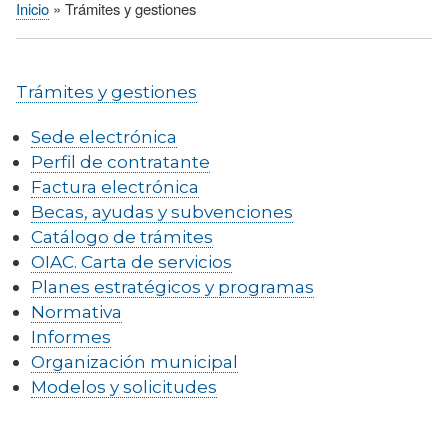
Inicio
Trámites y gestiones
Sobrescribir
enlaces
de
Trámites y gestiones
ayuda
a
Sede electrónica
la
Perfil de contratante
navegación
Factura electrónica
Becas, ayudas y subvenciones
Catálogo de trámites
OIAC. Carta de servicios
Planes estratégicos y programas
Normativa
Informes
Organización municipal
Modelos y solicitudes