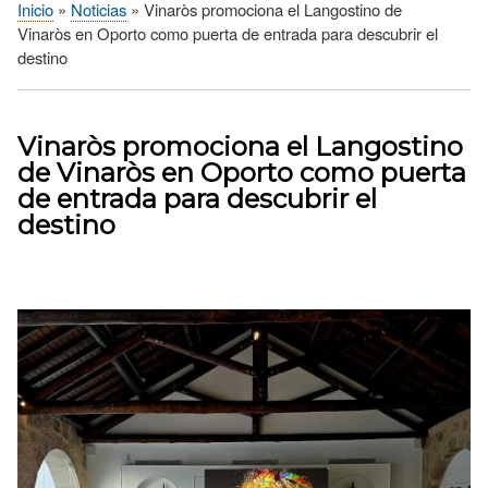
Inicio
Noticias
Vinaròs promociona el Langostino de
Sobrescribir
Vinaròs en Oporto como puerta de entrada para descubrir el
enlaces
destino
de
ayuda
a
Vinaròs promociona el Langostino
la
de Vinaròs en Oporto como puerta
navegación
de entrada para descubrir el
destino