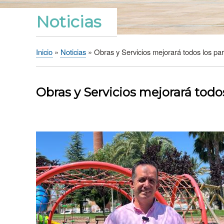
Noticias
Inicio
Noticias
Obras y Servicios mejorará todos los parq
Sobrescribir
enlaces
de
Obras y Servicios mejorará todos
ayuda
a
la
navegación