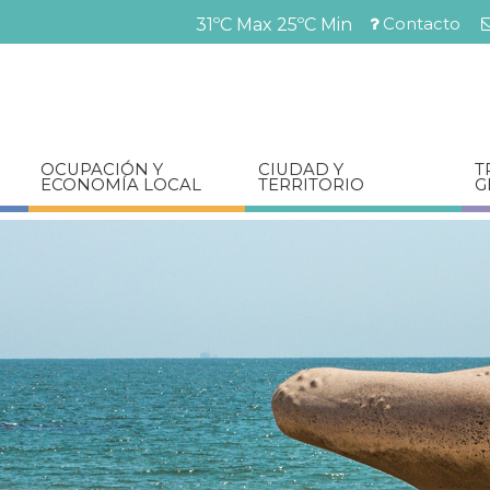
Pasar
Contacto
31ºC Max
25ºC Min
al
Menú
contenido
barra
principal
superior
OCUPACIÓN Y
CIUDAD Y
T
ECONOMÍA LOCAL
TERRITORIO
G