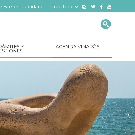
Buzón ciudadano
Castellano
Cerca
RÁMITES Y
AGENDA VINARÒS
ESTIONES