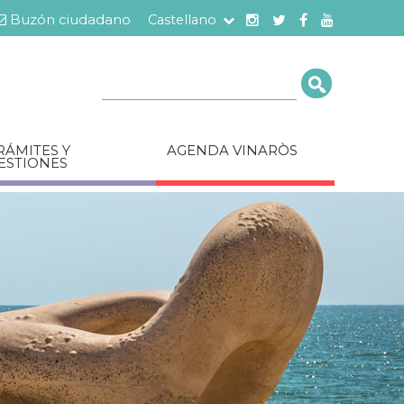
Buzón ciudadano
Castellano
Cerca
RÁMITES Y
AGENDA VINARÒS
ESTIONES