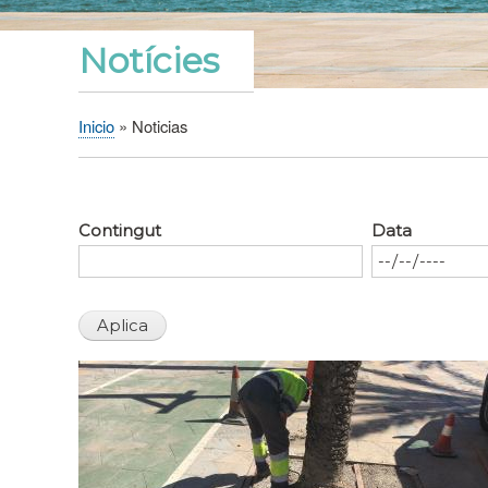
Notícies
Inicio
Noticias
Sobrescribir
enlaces
de
ayuda
Contingut
Data
a
la
navegación