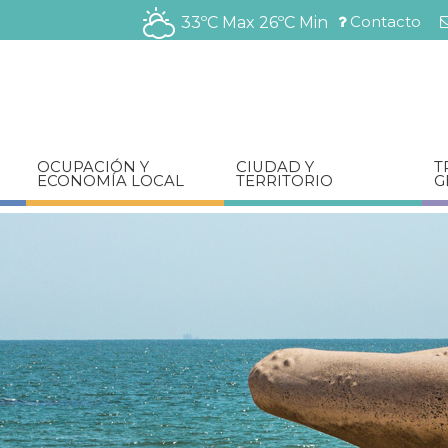
Pasar
Contacto
33ºC Max
26ºC Min
al
Menú
contenido
barra
principal
superior
OCUPACIÓN Y
CIUDAD Y
T
ECONOMÍA LOCAL
TERRITORIO
G