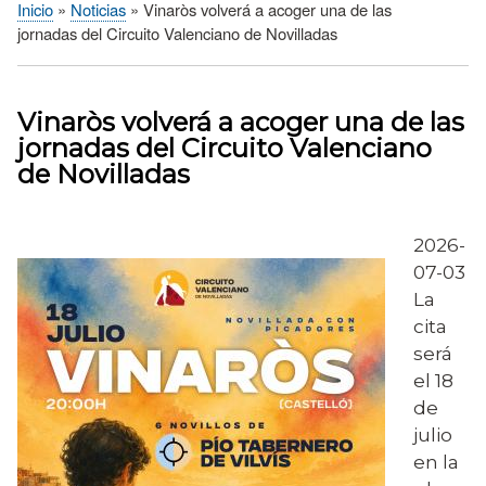
Inicio
Noticias
Vinaròs volverá a acoger una de las
Sobrescribir
jornadas del Circuito Valenciano de Novilladas
enlaces
de
ayuda
Vinaròs volverá a acoger una de las
a
jornadas del Circuito Valenciano
la
de Novilladas
navegación
2026-
07-03
La
cita
será
el 18
de
julio
en la