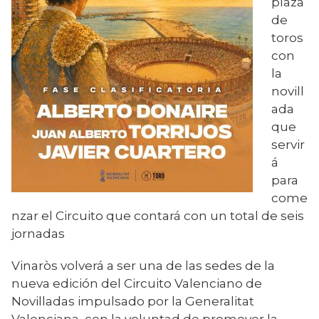
plaza
de
toros
con
la
novill
ada
que
servir
á
para
come
nzar el Circuito que contará con un total de seis
jornadas
Vinaròs volverá a ser una de las sedes de la
nueva edición del Circuito Valenciano de
Novilladas impulsado por la Generalitat
Valenciana, con la voluntad de promover la