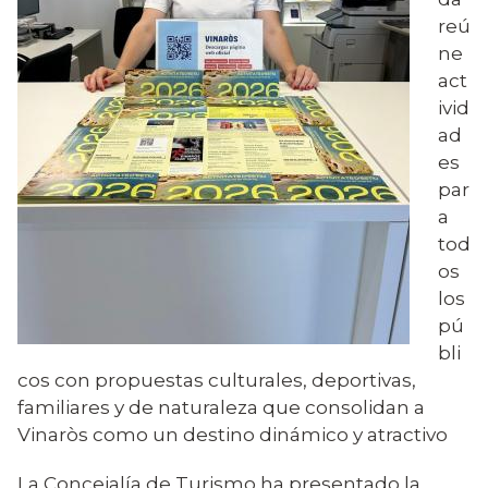
reú
ne
act
ivid
ad
es
par
a
tod
os
los
pú
bli
cos con propuestas culturales, deportivas,
familiares y de naturaleza que consolidan a
Vinaròs como un destino dinámico y atractivo
La Concejalía de Turismo ha presentado la