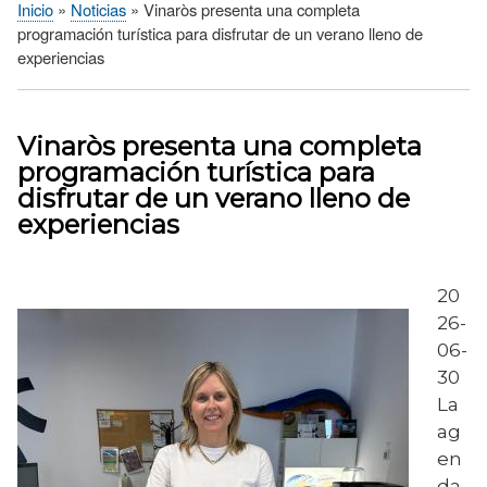
Inicio
Noticias
Vinaròs presenta una completa
Sobrescribir
programación turística para disfrutar de un verano lleno de
enlaces
experiencias
de
ayuda
a
Vinaròs presenta una completa
la
programación turística para
navegación
disfrutar de un verano lleno de
experiencias
20
26-
06-
30
La
ag
en
da