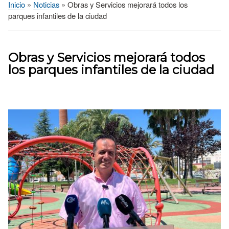
Inicio
Noticias
Obras y Servicios mejorará todos los
Sobrescribir
parques infantiles de la ciudad
enlaces
de
ayuda
Obras y Servicios mejorará todos
a
los parques infantiles de la ciudad
la
navegación