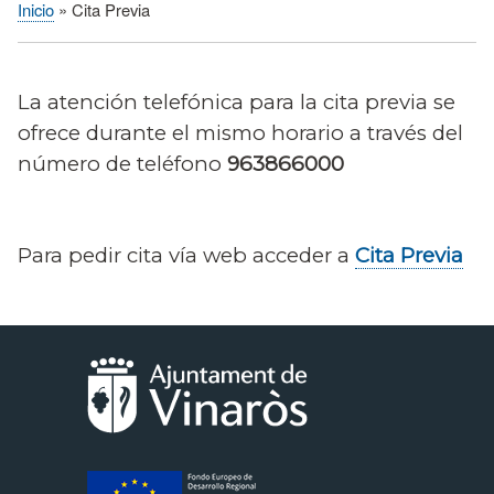
Inicio
Cita Previa
Sobrescribir
enlaces
de
La atención telefónica para la cita previa se
ayuda
ofrece durante el mismo horario a través del
a
número de teléfono
963866000
la
navegación
Para pedir cita vía web acceder a
Cita Previa