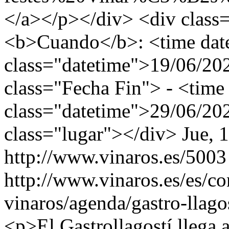
</a></p></div> <div class=
<b>Cuando</b>: <time dat
class="datetime">19/06/20
class="Fecha Fin"> - <time
class="datetime">29/06/20
class="lugar"></div>
Jue, 
http://www.vinaros.es/5003
http://www.vinaros.es/es/c
vinaros/agenda/gastro-llag
<p>El Gastrollagostí llega 