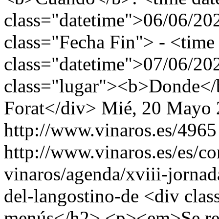
class="datetime">06/06/20
class="Fecha Fin"> - <time
class="datetime">07/06/20
class="lugar"><b>Donde</b
Forat</div>
Mié, 20 Mayo 
http://www.vinaros.es/4965
http://www.vinaros.es/es/c
vinaros/agenda/xviii-jornad
del-langostino-de
<div cla
menús</h2> <p><em>Se rec