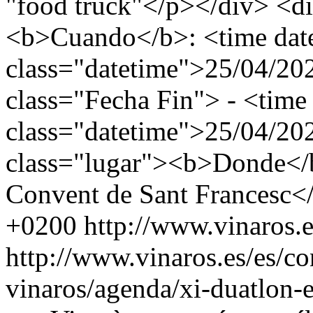
"food truck"</p></div> <di
<b>Cuando</b>: <time dat
class="datetime">25/04/20
class="Fecha Fin"> - <time
class="datetime">25/04/20
class="lugar"><b>Donde</b
Convent de Sant Francesc<
+0200
http://www.vinaros.
http://www.vinaros.es/es/c
vinaros/agenda/xi-duatlon-