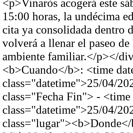
<p>Vinaròs acogerá este sába
15:00 horas, la undécima ed
cita ya consolidada dentro 
volverá a llenar el paseo de
ambiente familiar.</p></di
<b>Cuando</b>: <time dat
class="datetime">25/04/20
class="Fecha Fin"> - <time
class="datetime">25/04/20
class="lugar"><b>Donde</b