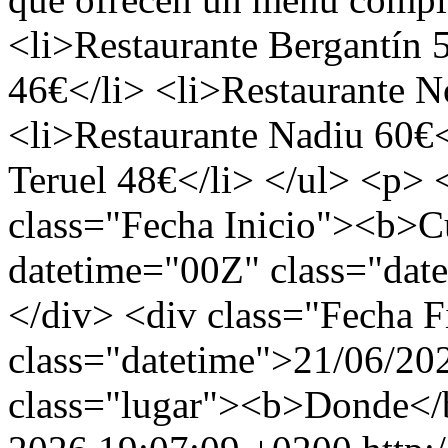
<li>Restaurante Bergantín 5
46€</li> <li>Restaurante N
<li>Restaurante Nadiu 60€<
Teruel 48€</li> </ul> <p>
class="Fecha Inicio"><b>C
datetime="00Z" class="dat
</div> <div class="Fecha F
class="datetime">21/06/20
class="lugar"><b>Donde</