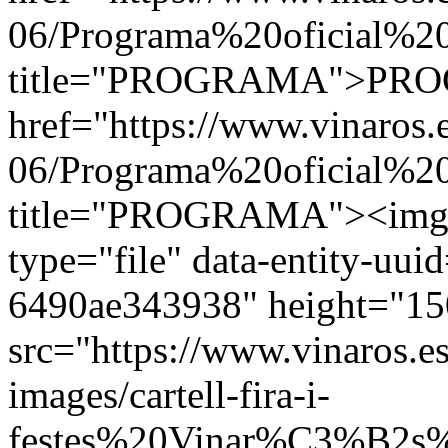
06/Programa%20oficial%20
title="PROGRAMA">PRO
href="https://www.vinaros.es
06/Programa%20oficial%20
title="PROGRAMA"><img 
type="file" data-entity-uu
6490ae343938" height="15
src="https://www.vinaros.es/s
images/cartell-fira-i-
festes%20Vinar%C3%B2s%2