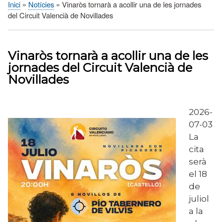
Inici
Notícies
Vinaròs tornarà a acollir una de les jornades
Fil
del Circuit Valencià de Novillades
d'Ariadna
Vinaròs tornarà a acollir una de les
jornades del Circuit Valencià de
Novillades
2026-
07-03
La
cita
serà
el 18
de
juliol
a la