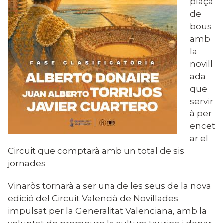
plaça
de
bous
amb
la
novill
ada
que
servir
à per
encet
ar el
Circuit que comptarà amb un total de sis
jornades
Vinaròs tornarà a ser una de les seus de la nova
edició del Circuit Valencià de Novillades
impulsat per la Generalitat Valenciana, amb la
voluntat de promoure la cultura taurina i donar